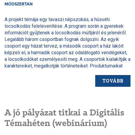
MÓDSZERTAN
A projekt témája egy tavaszi népszokás, a húsvéti
locsolkodás felelevenítése. A program során a gyerekek
információt gyűjtenek a locsolkodás múltjáról és jelenéről.
Legalább három csoportban fognak dolgozni. Az egyik
csoport egy házat tervez, a második csoport a ház lakóit
képzeli el, a harmadik csoport az odalátogató vendégeket,
a locsolkodókat személyesíti meg. A csoportok kialakítják a
karaktereiket, megalkotják történeteiket. Produktumaikat
bemutatják egymásnak. A bemutatás után kerül sor a
csaptok közös munkájára, ekkor megelevenedik, a történet
TOVÁBB
lezajlik az esemény.
Csoporton belül mindenki a neki leginkább megfelelő
feladatot vállalhatja.
A jó pályázat titkai a Digitális
Témahéten (webinárium)