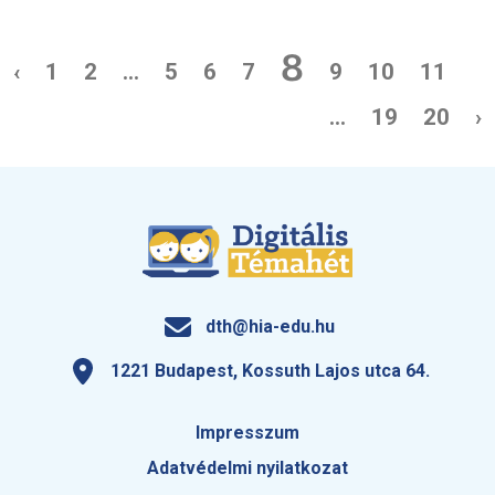
8
‹
1
2
...
5
6
7
9
10
11
...
19
20
›
dth@hia-edu.hu
1221 Budapest, Kossuth Lajos utca 64.
Impresszum
Adatvédelmi nyilatkozat