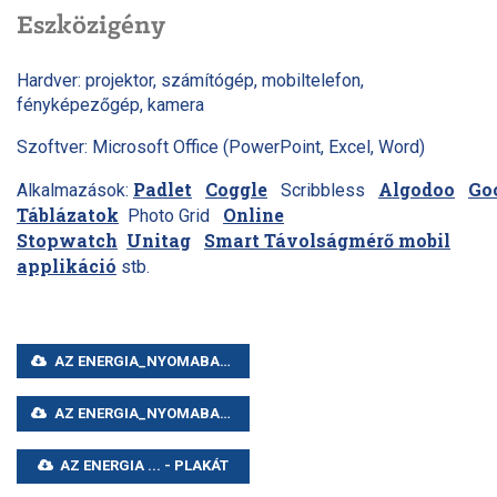
Eszközigény
Hardver: projektor, számítógép, mobiltelefon,
fényképezőgép, kamera
Szoftver: Microsoft Office (PowerPoint, Excel, Word)
Padlet
Coggle
Algodoo
Go
Alkalmazások:
Scribbless
Táblázatok
Online
Photo Grid
Stopwatch
Unitag
Smart Távolságmérő mobil
applikáció
stb.
AZ ENERGIA_NYOMABAN_KIDOLGOZOTT_PROJEKTTERV2020
AZ ENERGIA_NYOMABAN_PROJEKTTERV2020
AZ ENERGIA ... - PLAKÁT