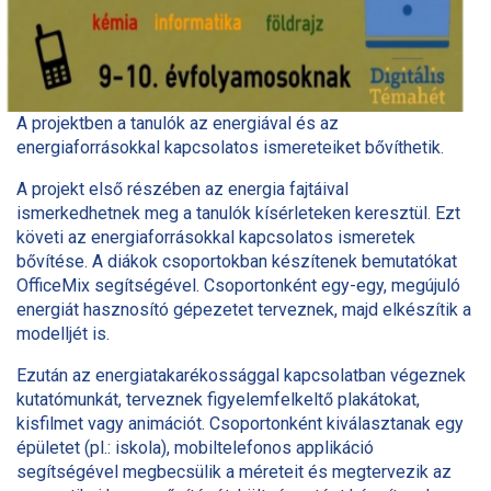
A projektben a tanulók az energiával és az
energiaforrásokkal kapcsolatos ismereteiket bővíthetik.
A projekt első részében az energia fajtáival
ismerkedhetnek meg a tanulók kísérleteken keresztül. Ezt
követi az energiaforrásokkal kapcsolatos ismeretek
bővítése. A diákok csoportokban készítenek bemutatókat
OfficeMix segítségével. Csoportonként egy-egy, megújuló
energiát hasznosító gépezetet terveznek, majd elkészítik a
modelljét is.
Ezután az energiatakarékossággal kapcsolatban végeznek
kutatómunkát, terveznek figyelemfelkeltő plakátokat,
kisfilmet vagy animációt. Csoportonként kiválasztanak egy
épületet (pl.: iskola), mobiltelefonos applikáció
segítségével megbecsülik a méreteit és megtervezik az