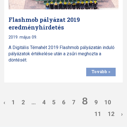
Flashmob pályázat 2019
eredményhirdetés
2019. május 09.
A Digitális Témahét 2019 Flashmob pályázatán induló
pályázatok értékelése után a zsűri meghozta a
döntését.
Tovább »
8
‹
1
2
...
4
5
6
7
9
10
11
12
›