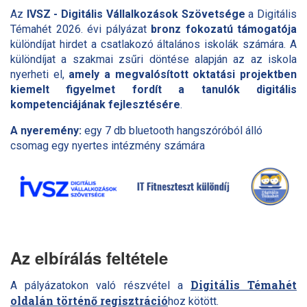
Az
IVSZ - Digitális Vállalkozások Szövetsége
a Digitális
Témahét 2026. évi pályázat
bronz fokozatú támogatója
különdíjat hirdet a csatlakozó általános iskolák számára. A
különdíjat a szakmai zsűri döntése alapján az az iskola
nyerheti el,
amely a megvalósított oktatási projektben
kiemelt figyelmet fordít a tanulók digitális
kompetenciájának fejlesztésére
.
A nyeremény:
egy 7 db bluetooth hangszóróból álló
csomag egy nyertes intézmény számára
Az elbírálás feltétele
Digitális Témahét
A pályázatokon való részvétel a
oldalán történő regisztráció
hoz kötött.