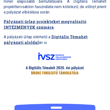
minél alaposabb bemutatására. A Digitális Témahét
projekttervsablon használata nem kötelező, de előnyt jelent
a pályázat elbírálása során.
Pályázati űrlap projekteket megvalósító
INTÉZMÉNYEK számára
Digitális Témahét
A pályázati űrlap elérhető a
pályázati aloldal
án is.