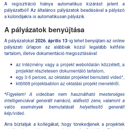
A regisztráció hiánya automatikus kizárást jelent a
pályázatból! Az általános pályázatok beadásával a pályázó
a különdíjakra is automatikusan pályázik.
A pályázatok benyújtása
A pályázatokat
2026. április 13
-ig lehet benyújtani az online
pályázati űrlapon az alábbiak közül legalább kétféle
tartalom, illetve dokumentáció megosztásával:
az intézmény vagy a projekt weboldalán közzétett, a
projektet részletesen dokumentáló tartalom,
egy 3-5 perces, az oktatási projektet bemutató videó*,
kitöltött projektsablon az oktatási projekt menetéről.
*Figyelem! A videóban nem használható mesterséges
intelligenciával generált narráció, aláfestő zene, valamint a
valós események bemutatását helyettesítő generált
kép/videó.
Arra bíztatjuk a kollégákat, hogy törekedjenek a projektek