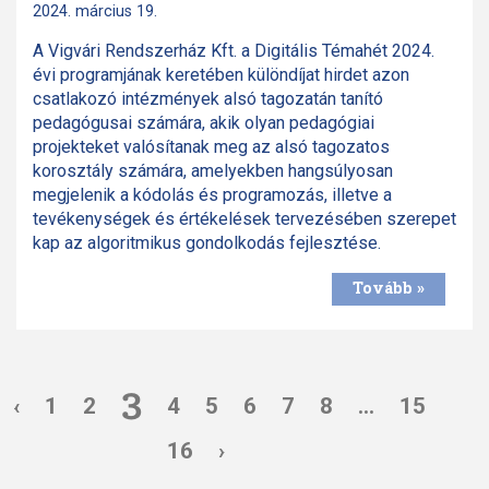
2024. március 19.
A Vigvári Rendszerház Kft. a Digitális Témahét 2024.
évi programjának keretében különdíjat hirdet azon
csatlakozó intézmények alsó tagozatán tanító
pedagógusai számára, akik olyan pedagógiai
projekteket valósítanak meg az alsó tagozatos
korosztály számára, amelyekben hangsúlyosan
megjelenik a kódolás és programozás, illetve a
tevékenységek és értékelések tervezésében szerepet
kap az algoritmikus gondolkodás fejlesztése.
Tovább »
3
‹
1
2
4
5
6
7
8
...
15
16
›